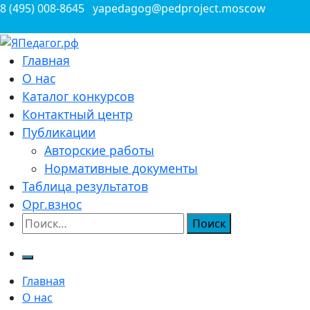
Перейти
8 (495) 008-8645
yapedagog@pedproject.moscow
к
содержимому
Всероссийские конкурсы для педагогов
Главная
ЯПедагог.рф
О нас
Каталог конкурсов
Контактный центр
Публикации
Авторские работы
Нормативные документы
Таблица результатов
Орг.взнос
Найти:
Главная
О нас