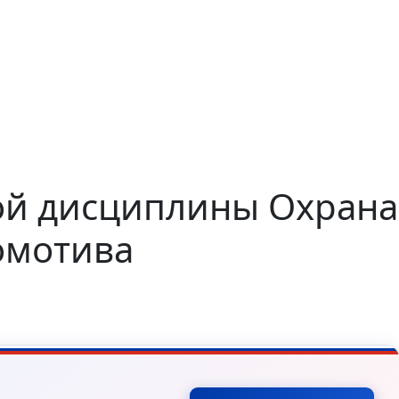
й дисциплины Охрана
омотива