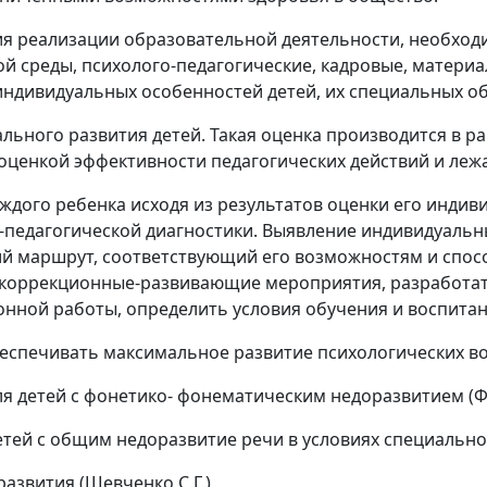
я реализации образовательной деятельности, необход
 среды, психолого-педагогические, кадровые, материа
 индивидуальных особенностей детей, их специальных 
ьного развития детей. Такая оценка производится в ра
оценкой эффективности педагогических действий и леж
ждого ребенка исходя из результатов оценки его индив
-педагогической диагностики. Выявление индивидуальн
ий маршрут, соответствующий его возможностям и спо
 коррекционные-развивающие мероприятия, разработа
нной работы, определить условия обучения и воспитан
еспечивать максимальное развитие психологических в
детей с фонетико- фонематическим недоразвитием (Фили
й с общим недоразвитие речи в условиях специального д
азвития (Шевченко С.Г.),