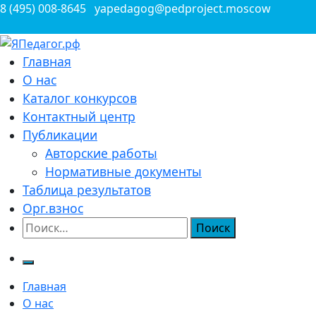
Перейти
8 (495) 008-8645
yapedagog@pedproject.moscow
к
содержимому
Всероссийские конкурсы для педагогов
Главная
ЯПедагог.рф
О нас
Каталог конкурсов
Контактный центр
Публикации
Авторские работы
Нормативные документы
Таблица результатов
Орг.взнос
Найти:
Главная
О нас