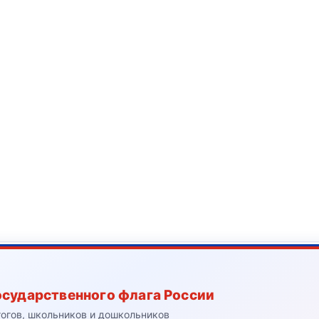
осударственного флага России
гогов, школьников и дошкольников