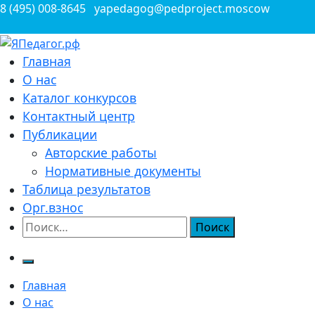
Перейти
8 (495) 008-8645
yapedagog@pedproject.moscow
к
содержимому
Всероссийские конкурсы для педагогов
Главная
ЯПедагог.рф
О нас
Каталог конкурсов
Контактный центр
Публикации
Авторские работы
Нормативные документы
Таблица результатов
Орг.взнос
Найти:
Главная
О нас