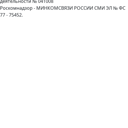
деятельности № 041008
Роскомнадзор - МИНКОМСВЯЗИ РОССИИ СМИ ЭЛ № ФС
77 - 75452.
Пролистать
наверх