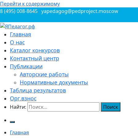
Перейти к содержимому
8 (495) 008-8645
yapedagog@pedproject.moscow
Всероссийские конкурсы для педагогов
Главная
ЯПедагог.рф
О нас
Каталог конкурсов
Контактный центр
Публикации
Авторские работы
Нормативные документы
Таблица результатов
Орг.взнос
Найти:
Главная