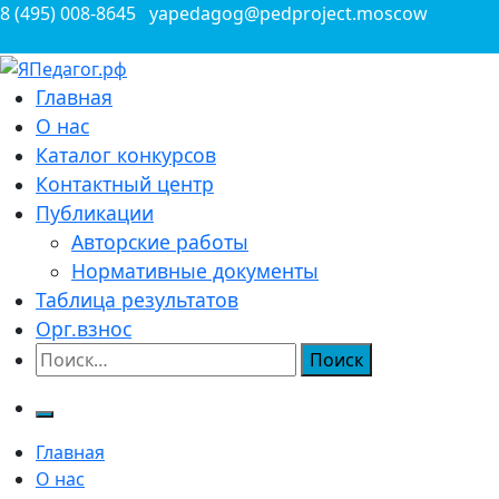
Перейти
8 (495) 008-8645
yapedagog@pedproject.moscow
к
содержимому
Всероссийские конкурсы для педагогов
Главная
ЯПедагог.рф
О нас
Каталог конкурсов
Контактный центр
Публикации
Авторские работы
Нормативные документы
Таблица результатов
Орг.взнос
Найти:
Главная
О нас