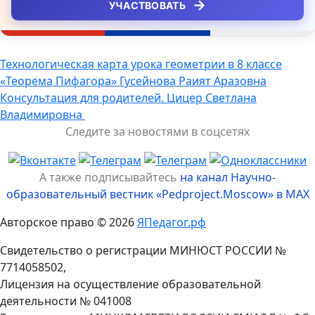
→
УЧАСТВОВАТЬ
Навигация
Технологическая карта урока геометрии в 8 классе
«Теорема Пифагора» Гусейнова Раият Аразовна
по
Консультация для родителей. Цицер Светлана
записям
Владимировна
Следите за новостями в соцсетях
А также подписывайтесь
на канал Научно-
образовательный вестник «Pedproject.Moscow» в MAX
Авторское право © 2026
ЯПедагог.рф
Свидетельство о регистрации МИНЮСТ РОССИИ №
7714058502,
Лицензия на осуществление образовательной
деятельности № 041008