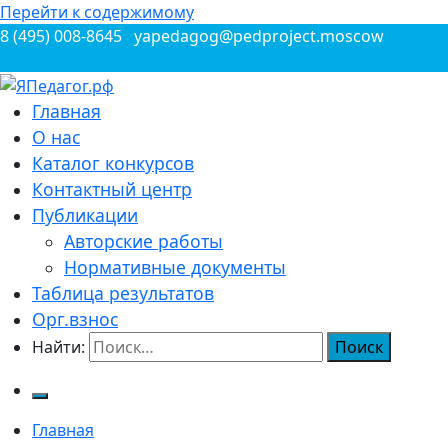
Перейти к содержимому
8 (495) 008-8645
yapedagog@pedproject.moscow
Всероссийские конкурсы для педагогов
Главная
ЯПедагог.рф
О нас
Каталог конкурсов
Контактный центр
Публикации
Авторские работы
Нормативные документы
Таблица результатов
Орг.взнос
Найти:
Главная