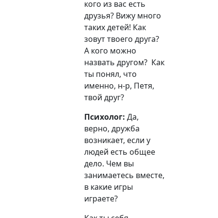
кого из вас есть
друзья
?
Вижу много
таких детей!
Как
зовут твоего друга?
А кого можно
назвать другом?
Как
ты понял, что
именно, н-р, Петя,
твой друг?
Психолог:
Да,
верно, дружба
возникает
, если у
людей есть общее
дело.
Чем вы
занимаетесь вместе,
в какие игры
играете?
Как ты себя