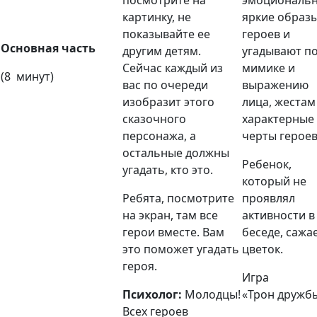
картинку, не
яркие образ
показывайте ее
героев и
Основная часть
другим детям.
угадывают п
Сейчас каждый из
мимике и
(8 минут)
вас по очереди
выражению
изобразит этого
лица, жестам
сказочного
характерные
персонажа, а
черты герое
остальные должны
Ребенок,
угадать, кто это.
который не
Ребята, посмотрите
проявлял
на экран, там все
активности в
герои вместе. Вам
беседе, сажа
это поможет угадать
цветок.
героя.
Игра
Психолог:
Молодцы!
«Трон
дружб
Всех героев