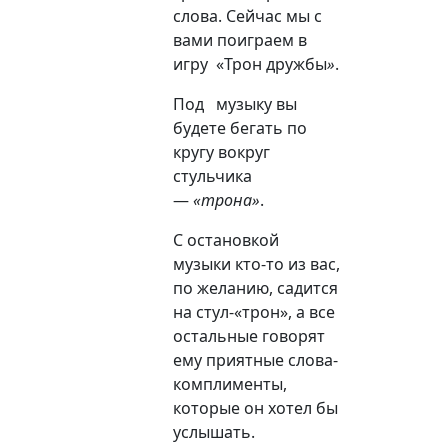
слова. Сейчас мы с
вами поиграем в
игру «Трон
дружбы
»
.
Под музыку вы
будете бегать по
кругу вокруг
стульчика
—
«трона»
.
С остановкой
музыки кто-то из вас,
по желанию, садится
на стул-«трон», а все
остальные говорят
ему приятные слова-
комплименты
,
которые он хотел бы
услышать.