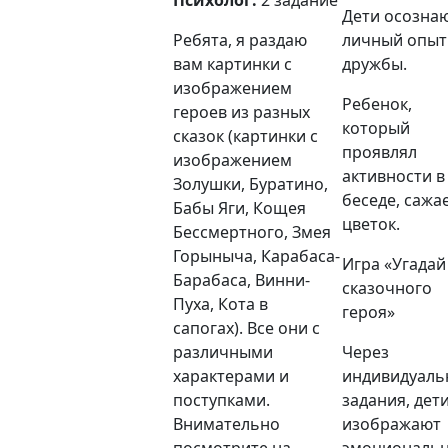
Дети осозна
Ребята, я раздаю
личный опыт
вам картинки с
дружбы.
изображением
Ребенок,
героев из разных
который
сказок (картинки с
проявлял
изображением
активности в
Золушки, Буратино,
беседе, сажа
Бабы Яги, Кощея
цветок.
Бессмертного, Змея
Горыныча, Карабаса
-
Игра «Угадай
Барабаса
,
Винни-
сказочного
Пуха
, Кота в
героя»
сапогах). Все они с
различными
Через
характерами и
индивидуаль
поступками.
задания, дет
Внимательно
изображают
посмотрите на
эмоциональ