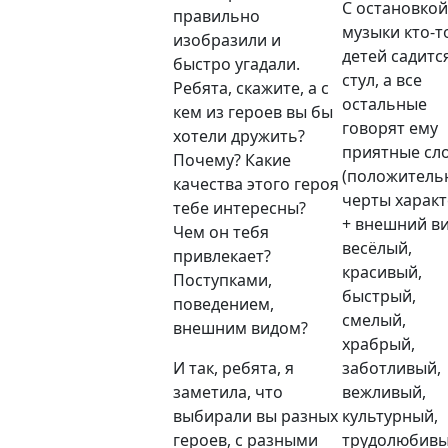
С остановкой
правильно
музыки кто-т
изобразили и
детей садитс
быстро угадали.
стул, а все
Ребята, скажите, а с
остальные
кем из героев вы бы
говорят ему
хотели дружить?
приятные сло
Почему? Какие
(
положитель
качества этого героя
черты харак
тебе интересны?
+
внешний в
Чем он тебя
весёлый,
привлекает?
красивый,
Поступками,
быстрый,
поведением,
смелый,
внешним видом?
храбрый,
И так, ребята, я
заботливый,
заметила, что
вежливый,
выбирали вы разных
культурный,
героев, с разными
трудолюбив