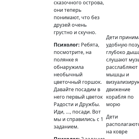
сказочного острова,
они теперь
понимают, что без
друзей очень
грустно и скучно.
Дети приним
Психолог:
Ребята,
удобную позу
посмотрите, на
глубоко дыша
полянке я
слушают музы
обнаружила
расслабляют
необычный
мышцы и
цветочный горшок.
визуализиру
Давайте посадим в
движение
него первый цветок
корабля по
Радости и Дружбы.
морю
Иди, …, посади. Вот
Дети
мы и справились с 1
располагают
заданием.
на ковре
Психолог:
2 задание