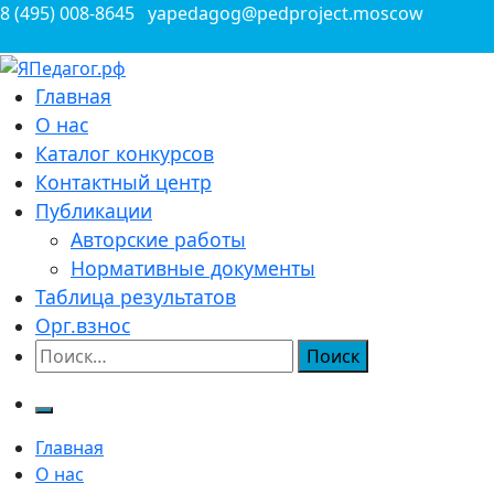
Перейти
8 (495) 008-8645
yapedagog@pedproject.moscow
к
содержимому
Всероссийские конкурсы для педагогов
Главная
ЯПедагог.рф
О нас
Каталог конкурсов
Контактный центр
Публикации
Авторские работы
Нормативные документы
Таблица результатов
Орг.взнос
Найти:
Главная
О нас