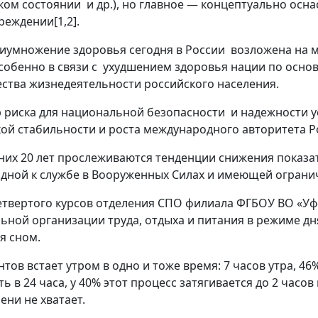
ом состоянии и др.), но главное — концептуально
осна
еждении[1,2].
риумножение здоровья сегодня в России возложена на 
особенно в связи с ухудшением здоровья нации по осн
ества жизнедеятельности российского населения.
риска для национальной безопасности и надежности ус
кой стабильности и роста международного авторитета 
них 20 лет прослеживаются тенденции снижения показа
дной к службе в Вооруженных Силах и имеющей огранич
четвертого курсов отделения СПО филиала ФГБОУ ВО «У
ьной организации труда, отдыха и питания в режиме дн
я сном.
тов встает утром в одно и тоже время: 7 часов утра, 4
ть в 24 часа, у 40% этот процесс затягивается до 2 часо
ени не хватает.