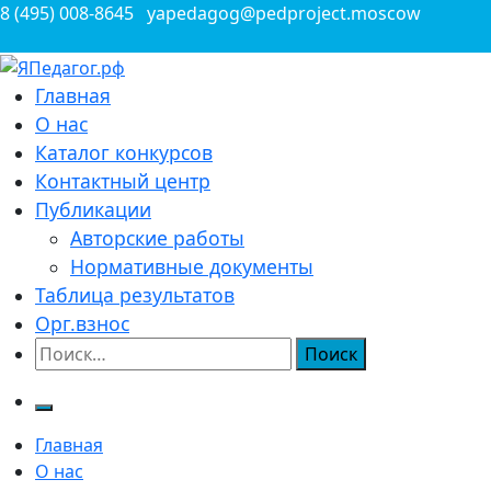
Перейти
8 (495) 008-8645
yapedagog@pedproject.moscow
к
содержимому
Всероссийские конкурсы для педагогов
Главная
ЯПедагог.рф
О нас
Каталог конкурсов
Контактный центр
Публикации
Авторские работы
Нормативные документы
Таблица результатов
Орг.взнос
Найти:
Главная
О нас