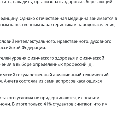
стить, наладить, организовать здоровьесберегающий
медицину. Однако отечественная медицина занимается в
овным качественным характеристикам народонаселения,
ловий интеллектуального, нравственного, духовного
Российской Федерации.
телей уровня физического здоровья и физической
ения в выборе определенных профессий [9].
фимский государственный авиационный технический
я. Анкета состояла из семи вопросов касающихся
6% такого условия не придерживаются, их подъем
в ночи. В итоге только 41% студентов считают, что им