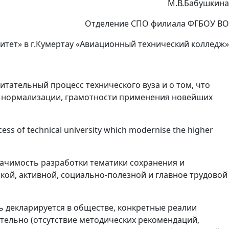
М.В.Бабушкина
Отделение СПО филиала ФГБОУ ВО
тет» в г.Кумертау «Авиационный технический колледж»
тательный процесс технического вуза и о том, что
к нормализации, грамотности применения новейших
ess of technical university which modernise the higher
начимость разработки тематики сохранения и
ой, активной, социально-полезной и главное трудовой
ь декларируется в обществе, конкретные реалии
тельно (отсутствие методических рекомендаций,