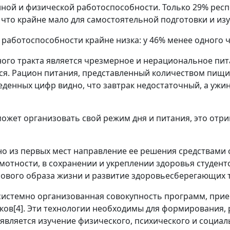
нной и физической работоспособности. Только 29% респ
 что крайне мало для самостоятельной подготовки и из
ботоспособности крайне низка: у 46% менее одного час
го тракта является чрезмерное и нерациональное пит
тся. Рацион питания, представленный количеством пищи
риведенных цифр видно, что завтрак недостаточный, а у
может организовать свой режим дня и питания, это отри
но из первых мест направление ее решения средствами
амотности, в сохранении и укреплении здоровья студен
ового образа жизни и развитие здоровьесберегающих 
истемно организованная совокупность программ, прие
ков[4]. Эти технологии необходимы для формирования,
вляется изучение физического, психического и социал