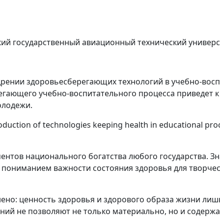
ий государственный авиационный технический универси
рении здоровьесберегающих технологий в учебно-воспи
егающего учебно-воспитательного процесса приведет 
олодежи.
duction of technologies keeping health in educational proc
ментов национального богатства любого государства. З
пониманием важности состояния здоровья для творческ
ено: ценность здоровья и здорового образа жизни лиш
ий не позволяют не только материально, но и содержа