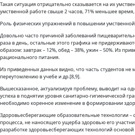
Такая ситуация отрицательно сказывается на их умстве
умственной работе свыше 2 часов, 71% меньшее время,
Роль физических упражнений в повышении умственной ра
Довольно часто причиной заболеваний пищеварительно
раза в день, остальные этого графика не придерживаю
образом: завтрак – 12%, обед – 38%, ужин – 50%. Из п
рационального питания.
Из приведенных данных видно, что часть студентов не 
переутомлению в учебе и др.[8,9].
Вышесказанное, актуализируя проблему, выводит на од
успеха в поднятии уровня санитарно-гигиенической гр
необходимо коренное изменение в формировании здор
Здоровьесберегающие образовательные технологии – с
процесса, не наносящего ущерба здоровью его участни
разработке здоровьесберегающих технологий основой я