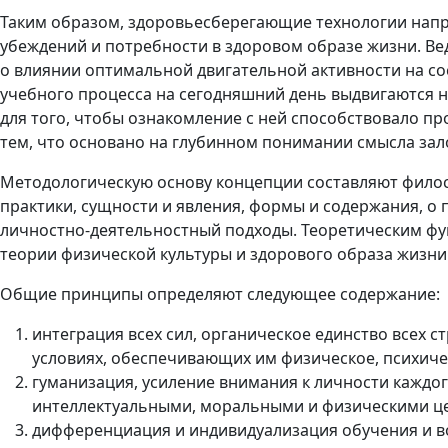
Таким образом, здоровьесберегающие технологии нап
убеждений и потребности в здоровом образе жизни. В
о влиянии оптимальной двигательной активности на с
учебного процесса на сегодняшний день выдвигаются 
для того, чтобы ознакомление с ней способствовало п
тем, что основано на глубинном понимании смысла за
Методологическую основу концепции составляют филосо
практики, сущности и явления, формы и содержания, о
личностно-деятельностный подходы. Теоретическим фун
теории физической культуры и здорового образа жизни
Общие принципы определяют следующее содержание:
интеграция всех сил, органическое единство всех
условиях, обеспечивающих им физическое, психиче
гуманизация, усиление внимания к личности каждо
интеллектуальными, моральными и физическими ц
дифференциация и индивидуализация обучения и во