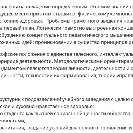
равлены на овладение определенным объемом знаний о
едущее место при этом отводится физическому компоне
остояние здоровья
.
Проблемы грамотного введения новы
на первый план.
Логически грамотно выстроенная конц
робуждению концептуального педагогического мышления
ложенных идей; проникновении в существо принципов р
фские положения о единстве телесного, интеллектуальн
 природе деятельности. Методологическими ориентирам
даментом являются теории личности, деятельности и о
 личности, технологии их формирования; теории управ
 структурных подразделений учебного заведения с цель
ское и духовно-нравственное здоровье;
го студента как высшей социальной ценности общества
енностями;
спитания, создание условий для полного проявления и 