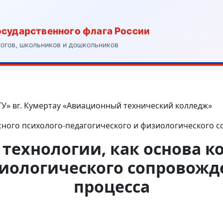
осударственного флага России
гогов, школьников и дошкольников
У» вг. Кумертау «Авиационный технический колледж»
сного психолого-педагогического и физиологического 
ехнологии, как основа к
зиологического сопровожд
процесса