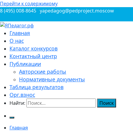
Перейти к содержимому
8 (495) 008-8645
yapedagog@pedproject.moscow
Всероссийские конкурсы для педагогов
Главная
ЯПедагог.рф
О нас
Каталог конкурсов
Контактный центр
Публикации
Авторские работы
Нормативные документы
Таблица результатов
Орг.взнос
Найти:
Главная