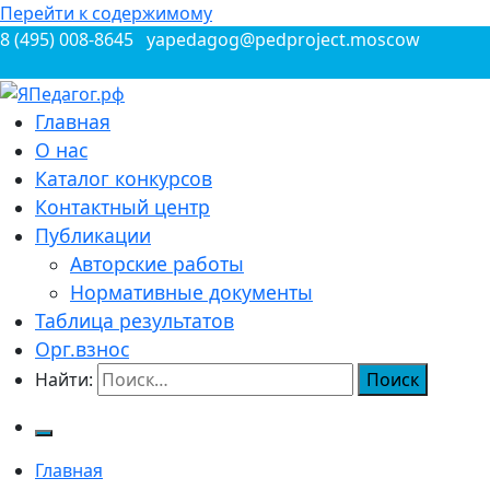
Перейти к содержимому
8 (495) 008-8645
yapedagog@pedproject.moscow
Всероссийские конкурсы для педагогов
Главная
ЯПедагог.рф
О нас
Каталог конкурсов
Контактный центр
Публикации
Авторские работы
Нормативные документы
Таблица результатов
Орг.взнос
Найти:
Главная