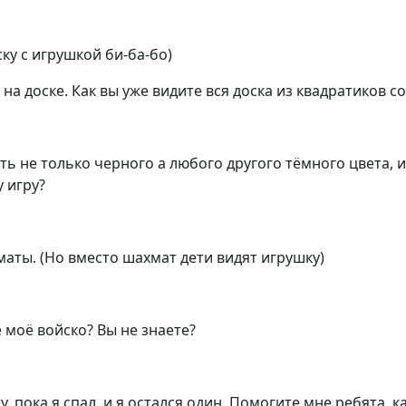
ку с игрушкой би-ба-бо)
на доске. Как вы уже видите вся доска из квадратиков со
ыть не только черного а любого другого тёмного цвета, 
у игру?
аты. (Но вместо шахмат дети видят игрушку)
 моё войско? Вы не знаете?
, пока я спал, и я остался один. Помогите мне ребята, 