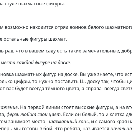
 на стуле шахматные фигуры.
ром возможно находится отряд воинов белого шахматног
ке остальные фигуры шахмат.
чень рад, что в вашем саду есть такие замечательные, 
места каждой фигуре на доске.
новка шахматных фигур на доске. Вы уже знаете, что ест
е только цифры, то нужно поставить Ш. доску так, чтобы 
от вас будет всегда тёмного цвета, а справа- всегда све
ложение
. На первой линии стоят высокие фигуры, а на 
та,
ферзь любит свои цвет
. Если он белый, то и клетка д
атем занимает место –
шахматный конь
, и с самого края
 теперь мы готовы в бой. Это ребята, называется
начальна