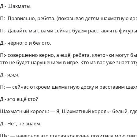
Д:- Шахматы.
П:- Правильно, ребята. (показывая детям шахматную дос
П:- Давайте мы с вами сейчас будем расставлять фигуры 
Д:- чёрного и белого.
П:- совершенно верно, а ещё, ребята, клеточки могут б
это не будет нарушением в игре. Кто из вас уже знает эт
Д:- я,я,я.
П: — сейчас откроем шахматную доску и расставим шахм
Д:- это ещё кто?
Шахматный король: — Я, Шахматный король- белый, где
Д:- Нет, не знаем.
Шк: — наверное это старая колдунья похитила мою свиту