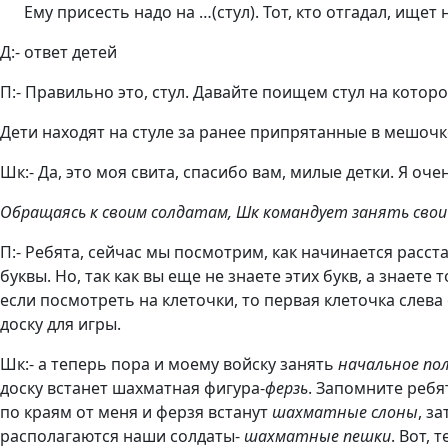
Ему присесть надо на …(стул). Тот, кто отгадал, ищет
Д:- ответ детей
П:- Правильно это, стул. Давайте поищем стул на кото
Дети находят на стуле за ранее припрятанные в мешоч
Шк:- Да, это моя свита, спасибо вам, милые детки. Я о
Обращаясь к своим солдатам, Шк командует занять свои 
П:- Ребята, сейчас мы посмотрим, как начинается расста
буквы. Но, так как вы еще не знаете этих букв, а знает
если посмотреть на клеточки, то первая клеточка слева 
доску для игры.
Шк:- а теперь пора и моему войску занять
начальное по
доску встанет шахматная фигура-
ферзь
. Запомните ребя
по краям от меня и ферзя встанут
шахматные слоны
, з
располагаются наши солдаты-
шахматные пешки
. Вот,