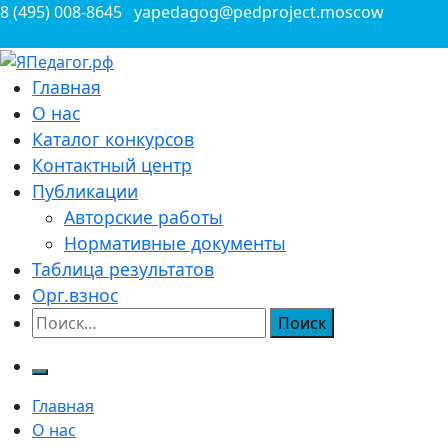
Перейти
8 (495) 008-8645
yapedagog@pedproject.moscow
к
содержимому
Всероссийские конкурсы для педагогов
Главная
ЯПедагог.рф
О нас
Каталог конкурсов
Контактный центр
Публикации
Авторские работы
Нормативные документы
Таблица результатов
Орг.взнос
Найти:
Главная
О нас