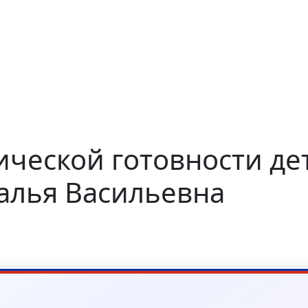
ческой готовности дет
талья Васильевна