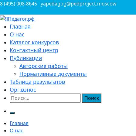
Перейти
8 (495) 008-8645
yapedagog@pedproject.moscow
к
содержимому
Всероссийские конкурсы для педагогов
Главная
ЯПедагог.рф
О нас
Каталог конкурсов
Контактный центр
Публикации
Авторские работы
Нормативные документы
Таблица результатов
Орг.взнос
Найти:
Главная
О нас