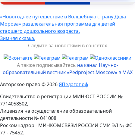
Навигация
«Новогоднее путешествие в Волшебную страну Деда
Мороза» развлекательная программа для детей
по
старшего дошкольного возраста.
записям
Зимняя сказка.
Следите за новостями в соцсетях
А также подписывайтесь
на канал Научно-
образовательный вестник «Pedproject.Moscow» в MAX
Авторское право © 2026
ЯПедагог.рф
Свидетельство о регистрации МИНЮСТ РОССИИ №
7714058502,
Лицензия на осуществление образовательной
деятельности № 041008
Роскомнадзор - МИНКОМСВЯЗИ РОССИИ СМИ ЭЛ № ФС
77 - 75452.