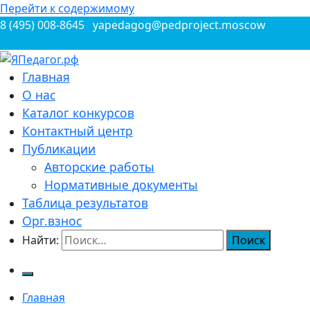
Перейти к содержимому
8 (495) 008-8645
yapedagog@pedproject.moscow
Всероссийские конкурсы для педагогов
Главная
ЯПедагог.рф
О нас
Каталог конкурсов
Контактный центр
Публикации
Авторские работы
Нормативные документы
Таблица результатов
Орг.взнос
Найти:
Главная