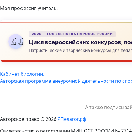
Моя профессия учитель.
2026 — ГОД ЕДИНСТВА НАРОДОВ РОССИИ
🇷🇺
Цикл всероссийских конкурсов, 
Патриотические и творческие конкурсы для педа
Навигация
Кабинет биологии.
Авторская программа внеурочной деятельности по спор
по
записям
А также подписыва
Авторское право © 2026
ЯПедагог.рф
Свидетельство о регистрации МИНЮСТ РОССИИ № 7714