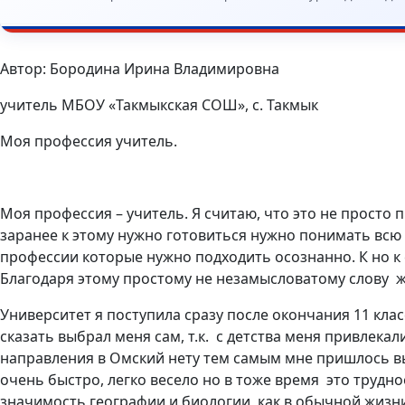
Автор: Бородина Ирина Владимировна
учитель МБОУ «Такмыкская СОШ», с. Такмык
Моя профессия учитель.
Моя профессия – учитель. Я считаю, что это не просто
заранее к этому нужно готовиться нужно понимать всю
профессии которые нужно подходить осознанно. К но к
Благодаря этому простому не незамысловатому слову 
Университет я поступила сразу после окончания 11 кл
сказать выбрал меня сам, т.к. с детства меня привлек
направления в Омский нету тем самым мне пришлось в
очень быстро, легко весело но в тоже время это трудн
значимость географии и биологии как в обычной жизн