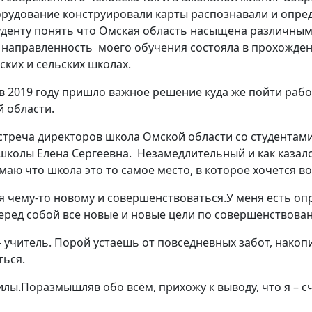
орудование конструировали карты распознавали и опре
уденту понять что Омская область насыщена различным
я направленность моего обучения состояла в прохожден
ких и сельских школах.
 в 2019 году пришло важное решение куда же пойти ра
й области.
стреча директоров школа Омской области со студентам
школы Елена Сергеевна. Незамедлительный и как казало
маю что школа это то самое место, в которое хочется в
ся чему-то новому и совершенствоваться.У меня есть о
перед собой все новые и новые цели по совершенствова
 – учитель. Порой устаешь от повседневных забот, нак
ться.
илы.Поразмышляв обо всём, прихожу к выводу, что я – с