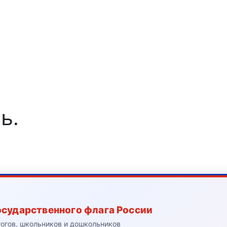
ь.
осударственного флага России
гогов, школьников и дошкольников