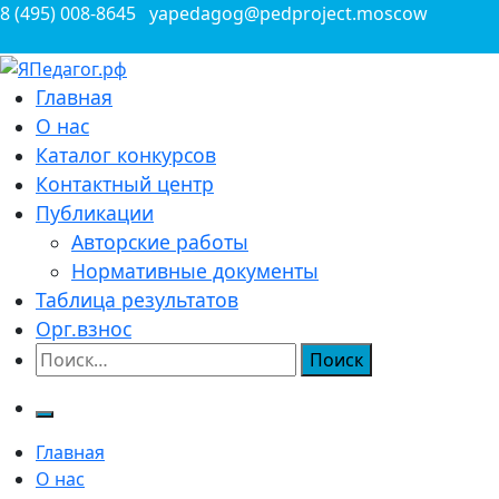
Перейти
8 (495) 008-8645
yapedagog@pedproject.moscow
к
содержимому
Всероссийские конкурсы для педагогов
Главная
ЯПедагог.рф
О нас
Каталог конкурсов
Контактный центр
Публикации
Авторские работы
Нормативные документы
Таблица результатов
Орг.взнос
Найти:
Главная
О нас