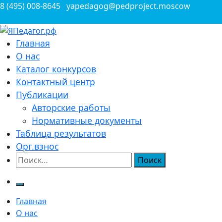
Перейти
8 (495) 008-8645
yapedagog@pedproject.moscow
к
содержимому
Всероссийские конкурсы для педагогов
Главная
ЯПедагог.рф
О нас
Каталог конкурсов
Контактный центр
Публикации
Авторские работы
Нормативные документы
Таблица результатов
Орг.взнос
Найти:
Главная
О нас