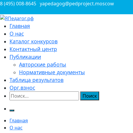
Перейти
8 (495) 008-8645
yapedagog@pedproject.moscow
к
содержимому
Всероссийские конкурсы для педагогов
Главная
ЯПедагог.рф
О нас
Каталог конкурсов
Контактный центр
Публикации
Авторские работы
Нормативные документы
Таблица результатов
Орг.взнос
Найти:
Главная
О нас