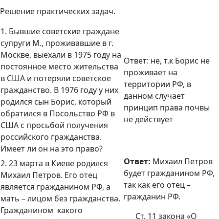
Решение практических задач.
1.
Бывшие советские граждане
супруги М., проживавшие в г.
Москве, выехали в 1975 году на
Ответ:
не, т.к Борис не
постоянное место жительства
проживает на
в США и потеряли советское
территории РФ, в
гражданство. В 1976 году у них
данном случает
родился сын Борис, который
принцип права почвы
обратился в Посольство РФ в
не действует
США с просьбой получения
российского гражданства.
Имеет ли он на это право?
Ответ:
Михаил Петров
2. 23 марта в Киеве родился
будет гражданином РФ,
Михаил Петров. Его отец
так как его отец –
является гражданином РФ, а
гражданин РФ.
мать – лицом без гражданства.
Гражданином какого
Ст. 11 закона «О