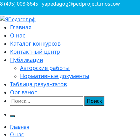
Перейти
8 (495) 008-8645
yapedagog@pedproject.moscow
к
содержимому
Всероссийские конкурсы для педагогов
Главная
ЯПедагог.рф
О нас
Каталог конкурсов
Контактный центр
Публикации
Авторские работы
Нормативные документы
Таблица результатов
Орг.взнос
Найти:
Главная
О нас