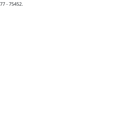
77 - 75452.
Пролистать
наверх