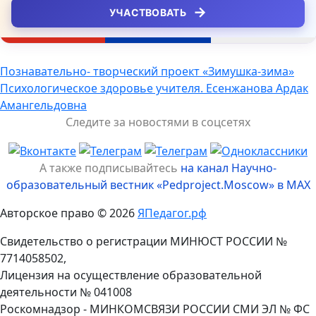
→
УЧАСТВОВАТЬ
Навигация
Познавательно- творческий проект «Зимушка-зима»
Психологическое здоровье учителя. Есенжанова Ардак
по
Амангельдовна
записям
Следите за новостями в соцсетях
А также подписывайтесь
на канал Научно-
образовательный вестник «Pedproject.Moscow» в MAX
Авторское право © 2026
ЯПедагог.рф
Свидетельство о регистрации МИНЮСТ РОССИИ №
7714058502,
Лицензия на осуществление образовательной
деятельности № 041008
Роскомнадзор - МИНКОМСВЯЗИ РОССИИ СМИ ЭЛ № ФС