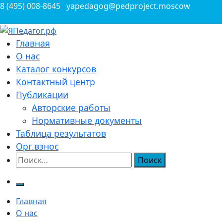
Перейти
8 (495) 008-8645
yapedagog@pedproject.moscow
к
содержимому
Всероссийские конкурсы для педагогов
Главная
ЯПедагог.рф
О нас
Каталог конкурсов
Контактный центр
Публикации
Авторские работы
Нормативные документы
Таблица результатов
Орг.взнос
Найти:
Главная
О нас