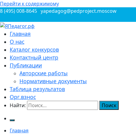
Перейти к содержимому
8 (495) 008-8645
yapedagog@pedproject.moscow
Всероссийские конкурсы для педагогов
Главная
ЯПедагог.рф
О нас
Каталог конкурсов
Контактный центр
Публикации
Авторские работы
Нормативные документы
Таблица результатов
Орг.взнос
Найти:
Главная