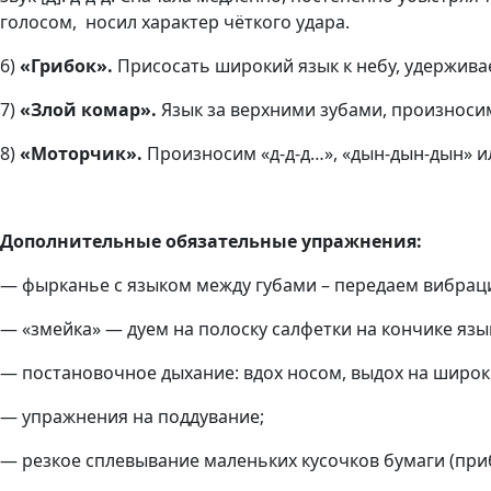
голосом, носил характер чёткого удара.
6)
«Грибок».
Присосать широкий язык к небу, удерживаем
7)
«Злой комар».
Язык за верхними зубами, произносим
8)
«Моторчик».
Произносим «д-д-д…», «дын-дын-дын» и
Дополнительные обязательные упражнения:
— фырканье с языком между губами – передаем вибрацию
— «змейка» — дуем на полоску салфетки на кончике язы
— постановочное дыхание: вдох носом, выдох на широкий
— упражнения на поддувание;
— резкое сплевывание маленьких кусочков бумаги (приб