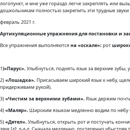
логопункт, и мне уже гораздо легче закреплять или выз
дошкольникам полностью закрепить эти трудные звуки
февраль 2021 г.
Артикуляционные упражнения для постановки и зак
Все упражнения выполняются
на «оскале»:
рот
широк
1
)»Парус».
Улыбнуться, поднять язык за верхние зубы, у
2)
«Лошадка».
Присасываем широкий язык к небу, щелк
придерживаем рукой).
3)
«Чистим за верхними зубами».
Язык держим почти
4)
«Маляр».
Широким языком медленно водим по нёбу от 
5)
«Дятел».
Улыбнуться, открыть рот и постучать кончи
звук [д]: д-д-д. Сначала медленно, постепенно убыстряя