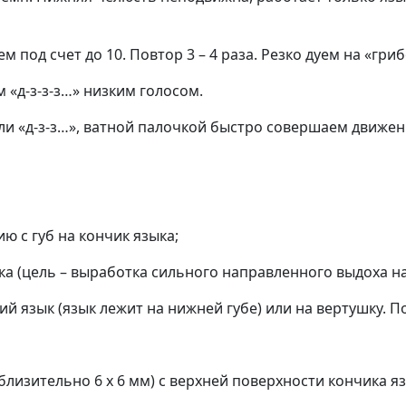
 под счет до 10. Повтор 3 – 4 раза. Резко дуем на «гри
 «д-з-з-з…» низким голосом.
ли «д-з-з…», ватной палочкой быстро совершаем движен
 с губ на кончик языка;
ка (цель – выработка сильного направленного выдоха на
 язык (язык лежит на нижней губе) или на вертушку. По
лизительно 6 х 6 мм) с верхней поверхности кончика я