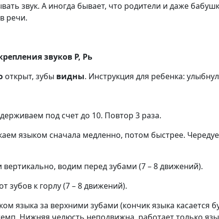
ывать звук. А иногда бывает, что родители и даже бабу
 в речи.
репления звуков Р, Рь
о
открыт, зубы
видны
. Инструкция для ребенка: улыбну
держиваем под счет до 10. Повтор 3 раза.
аем языком сначала медленно, потом быстрее. Чередуе
 вертикально, водим перед зубами (7 – 8 движений).
зубов к горлу (7 – 8 движений).
ком языка за верхними зубами (кончик языка касается б
 темп. Нижняя челюсть неподвижна, работает только язык