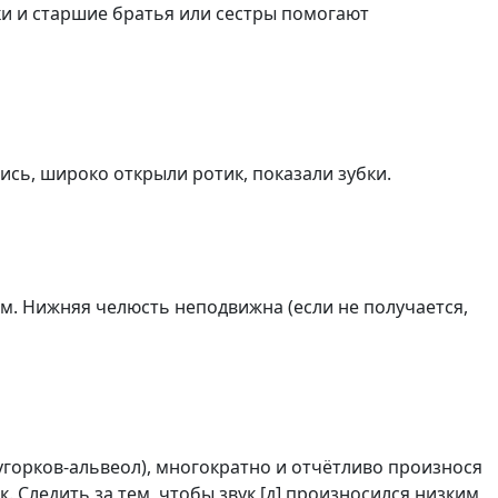
шки и старшие братья или сестры помогают
лись, широко открыли ротик, показали зубки.
м. Нижняя челюсть неподвижна (если не получается,
угорков-альвеол), многократно и отчётливо произнося
. Следить за тем, чтобы звук [д] произносился низким