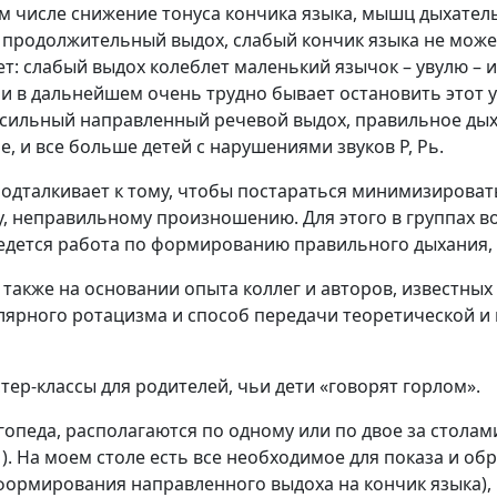
м числе снижение тонуса кончика языка, мышц дыхател
и продолжительный выдох, слабый кончик языка не мож
ет: слабый выдох колеблет маленький язычок – увулю – 
, и в дальнейшем очень трудно бывает остановить это
сильный направленный речевой выдох, правильное дыха
, и все больше детей с нарушениями звуков Р, Рь.
одталкивает к тому, чтобы постараться минимизировать
, неправильному произношению. Для этого в группах в
ведется работа по формированию правильного дыхания, 
а также на основании опыта коллег и авторов, известны
улярного ротацизма и способ передачи теоретической и
тер-классы для родителей, чьи дети «говорят горлом».
опеда, располагаются по одному или по двое за столами
). На моем столе есть все необходимое для показа и обр
формирования направленного выдоха на кончик языка), 