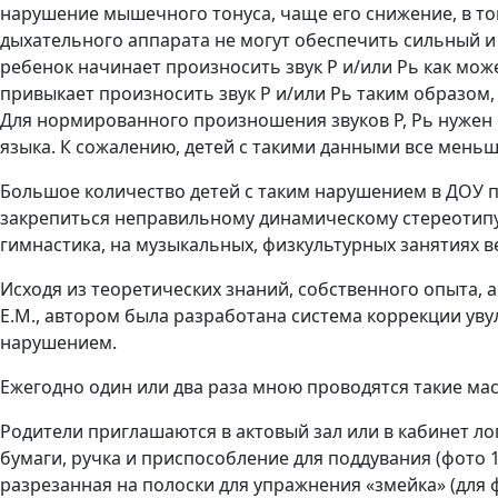
нарушение мышечного тонуса, чаще его снижение, в то
дыхательного аппарата не могут обеспечить сильный 
ребенок начинает произносить звук Р и/или Рь как мож
привыкает произносить звук Р и/или Рь таким образом
Для нормированного произношения звуков Р, Рь нужен 
языка. К сожалению, детей с такими данными все меньше
Большое количество детей с таким нарушением в ДОУ п
закрепиться неправильному динамическому стереотипу
гимнастика, на музыкальных, физкультурных занятиях 
Исходя из теоретических знаний, собственного опыта, 
Е.М., автором была разработана система коррекции ув
нарушением.
Ежегодно один или два раза мною проводятся такие мас
Родители приглашаются в актовый зал или в кабинет лог
бумаги, ручка и приспособление для поддувания (фото 1
разрезанная на полоски для упражнения «змейка» (для 