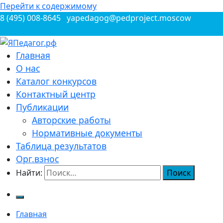
Перейти к содержимому
8 (495) 008-8645
yapedagog@pedproject.moscow
Всероссийские конкурсы для педагогов
Главная
ЯПедагог.рф
О нас
Каталог конкурсов
Контактный центр
Публикации
Авторские работы
Нормативные документы
Таблица результатов
Орг.взнос
Найти:
Главная