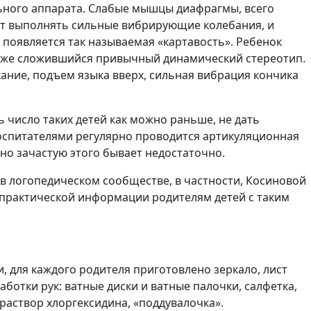
ьного аппарата. Слабые мышцы диафрагмы, всего
ет выполнять сильные вибрирующие колебания, и
и появляется так называемая «картавость». Ребенок
т уже сложившийся привычный динамический стереотип.
ние, подъем языка вверх, сильная вибрация кончика
 число таких детей как можно раньше, не дать
оспитателями регулярно проводится артикуляционная
но зачастую этого бывает недостаточно.
х в логопедическом сообществе, в частности, Косиновой
 практической информации родителям детей с таким
, для каждого родителя приготовлено зеркало, лист
аботки рук: ватные диски и ватные палочки, салфетка,
раствор хлоргексидина, «поддувалочка».