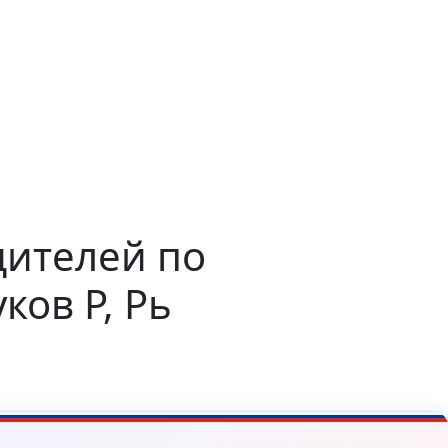
дителей по
ов Р, Рь