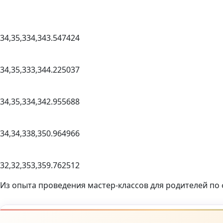
34,35,334,343.547424
34,35,333,344.225037
34,35,334,342.955688
34,34,338,350.964966
32,32,353,359.762512
Из опыта проведения мастер-классов для родителей по