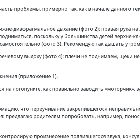
асть проблемы, примерно так, как в начале данного те
не-диафрагмальное дыхание (фото 2): правая рука на ж
й подниматься, поскольку у большинства детей верхне-к
самостоятельно (фото 3). Рекомендую так дышать утром
ечевому выдоху (фото 4): плечи не поднимаем, щеки не
жнения (приложение 1).
я на логопункте, как правильно заводить «моторчик», з
ормацию, что переучивание закрепившегося неправильн
: предлагаю родителям попробовать, например, поноси
контролирую произнесение появившегося звука, консул