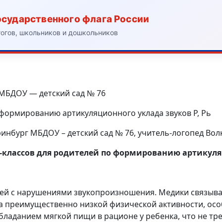
осударственного флага России
гогов, школьников и дошкольников
 МБДОУ — детский сад № 76
 формированию артикуляционного уклада звуков Р, Рь
еринбург МБДОУ – детский сад № 76, учитель-логопед Волк
-классов для родителей по формированию артикуляц
етей с нарушениями звукопроизношения. Медики связыва
 преимущественно низкой физической активности, осо
обладанием мягкой пищи в рационе у ребенка, что не т