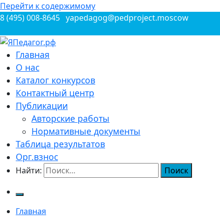
Перейти к содержимому
8 (495) 008-8645
yapedagog@pedproject.moscow
Всероссийские конкурсы для педагогов
Главная
ЯПедагог.рф
О нас
Каталог конкурсов
Контактный центр
Публикации
Авторские работы
Нормативные документы
Таблица результатов
Орг.взнос
Найти:
Главная