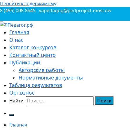
Перейти к содержимому
8 (495) 008-8645
yapedagog@pedproject.moscow
Всероссийские конкурсы для педагогов
Главная
ЯПедагог.рф
О нас
Каталог конкурсов
Контактный центр
Публикации
Авторские работы
Нормативные документы
Таблица результатов
Орг.взнос
Найти:
Главная