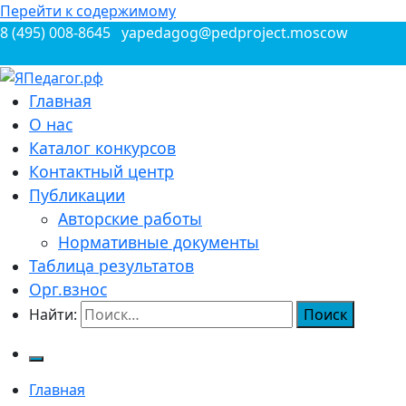
Перейти к содержимому
8 (495) 008-8645
yapedagog@pedproject.moscow
Всероссийские конкурсы для педагогов
Главная
ЯПедагог.рф
О нас
Каталог конкурсов
Контактный центр
Публикации
Авторские работы
Нормативные документы
Таблица результатов
Орг.взнос
Найти:
Главная