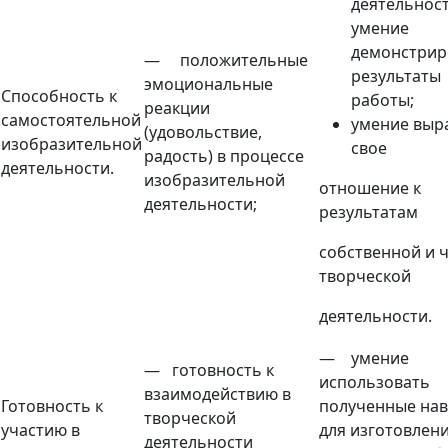
деятельност
умение
демонстрир
— положительные
результаты
эмоциональные
Способность к
работы;
реакции
самостоятельной
умение выр
(удовольствие,
изобразительной
свое
радость) в процессе
деятельности.
изобразительной
отношение
к
деятельности;
результатам
собственной и 
творческой
деятельности.
— умение
— готовность к
использовать
взаимодействию в
Готовность к
полученные на
творческой
участию в
для изготовлен
деятельности