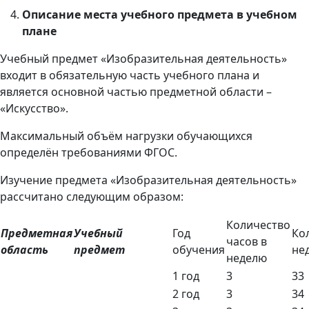
Описание места учебного предмета в учебном
плане
Учебный предмет «Изобразительная деятельность»
входит в обязательную часть учебного плана и
является основной частью предметной области –
«Искусство».
Максимальный объём нагрузки обучающихся
определён требованиями ФГОС.
Изучение предмета «Изобразительная деятельность»
рассчитано следующим образом:
Количество
Предметная
Учебный
Год
Ко
часов в
область
предмет
обучения
не
неделю
1 год
3
33
2 год
3
34