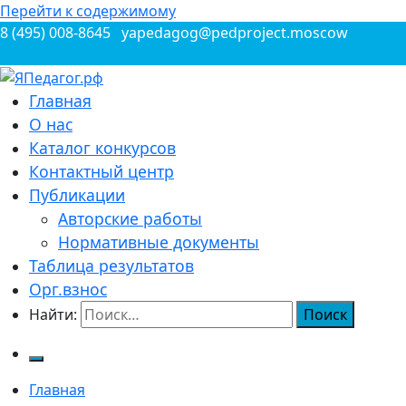
Перейти к содержимому
8 (495) 008-8645
yapedagog@pedproject.moscow
Всероссийские конкурсы для педагогов
Главная
ЯПедагог.рф
О нас
Каталог конкурсов
Контактный центр
Публикации
Авторские работы
Нормативные документы
Таблица результатов
Орг.взнос
Найти:
Главная