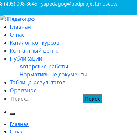
Перейти
8 (495) 008-8645
yapedagog@pedproject.moscow
к
содержимому
Всероссийские конкурсы для педагогов
Главная
ЯПедагог.рф
О нас
Каталог конкурсов
Контактный центр
Публикации
Авторские работы
Нормативные документы
Таблица результатов
Орг.взнос
Найти:
Главная
О нас