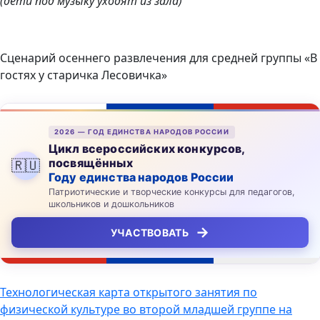
(дети под музыку уходят из зала)
Сценарий осеннего развлечения для средней группы «В
гостях у старичка Лесовичка»
2026 — ГОД ЕДИНСТВА НАРОДОВ РОССИИ
Цикл всероссийских конкурсов,
посвящённых
🇷🇺
Году единства народов России
Патриотические и творческие конкурсы для педагогов,
школьников и дошкольников
→
УЧАСТВОВАТЬ
Навигация
Технологическая карта открытого занятия по
физической культуре во второй младшей группе на
по