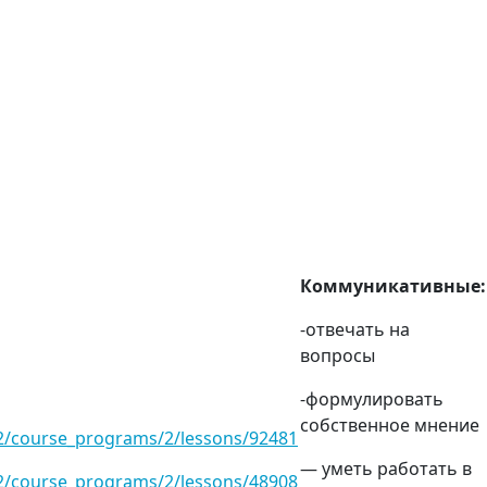
Коммуникативные:
-отвечать на
вопросы
-формулировать
собственное мнение
/2/course_programs/2/lessons/92481
— уметь работать в
/2/course_programs/2/lessons/48908