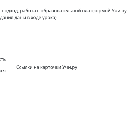
одход, работа с образовательной платформой Учи.ру (Ру
дания даны в ходе урока)
сть
Ссылки на карточки Учи.ру
ся