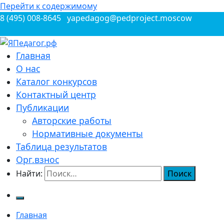
Перейти к содержимому
8 (495) 008-8645
yapedagog@pedproject.moscow
Всероссийские конкурсы для педагогов
Главная
ЯПедагог.рф
О нас
Каталог конкурсов
Контактный центр
Публикации
Авторские работы
Нормативные документы
Таблица результатов
Орг.взнос
Найти:
Главная