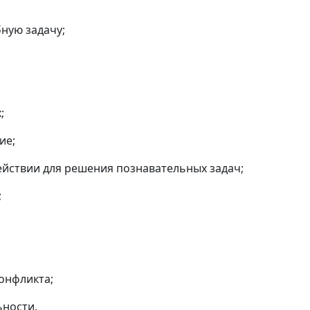
ную задачу;
;
ие;
ействии для решения познавательных задач;
;
конфликта;
ности.