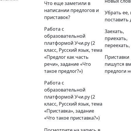
новых слов
Что еще заметили в
написании предлогов и
Убрать ее,
приставок?
поставить 
Работа с
Заехать,
образовательной
приехать,
платформой Учи.ру (2
переехать,
класс, Русский язык, тема
«Предлог как часть
Приставки
речи», задание «Что
пишутся вм
такое предлог?»)
предлоги н
Работа с
образовательной
платформой Учи.ру (2
класс, Русский язык, тема
«Приставка», задание
«Что такое приставка?»)
Посмотрите на запись в