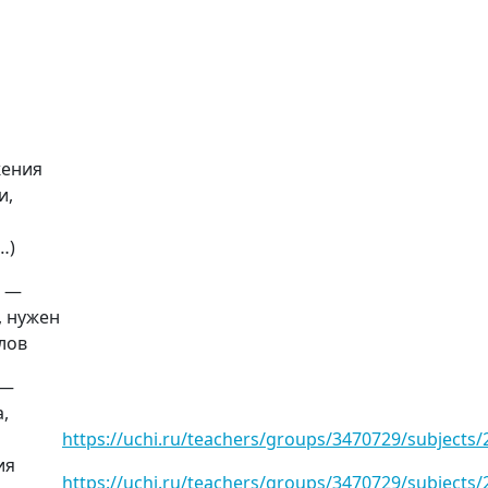
ения
и,
…)
 —
, нужен
слов
 —
,
https://uchi.ru/teachers/groups/3470729/subjects
ия
https://uchi.ru/teachers/groups/3470729/subjects