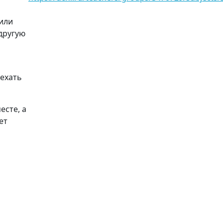
 или
другую
 ехать
есте, а
ет