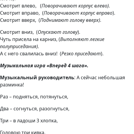
Смотрит влево,
(
Поворачивают корпус влево).
Смотрит вправо,
(
Поворачивают корпус вправо
).
Смотрит вверх,
(
Поднимают голову вверх).
Смотрит вниз,
(
Опускают голову
).
Чуть присела на карниз,
(
Выполняют легкие
полуприседания).
А с него свалилась вниз!
(
Резко приседают
).
Музыкальная игра «Вперед 4 шага».
Музыкальный руководитель
: А сейчас небольшая
разминка!
Раз – подняться, потянуться,
Два – согнуться, разогнуться,
Три – в ладоши 3 хлопка,
Головою три кивка.