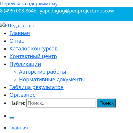
Перейти к содержимому
8 (495) 008-8645
yapedagog@pedproject.moscow
Всероссийские конкурсы для педагогов
Главная
ЯПедагог.рф
О нас
Каталог конкурсов
Контактный центр
Публикации
Авторские работы
Нормативные документы
Таблица результатов
Орг.взнос
Найти:
Главная