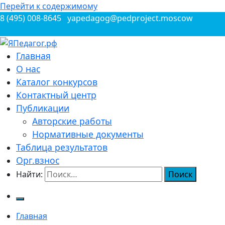
Перейти к содержимому
8 (495) 008-8645
yapedagog@pedproject.moscow
Всероссийские конкурсы для педагогов
Главная
ЯПедагог.рф
О нас
Каталог конкурсов
Контактный центр
Публикации
Авторские работы
Нормативные документы
Таблица результатов
Орг.взнос
Найти:
Главная