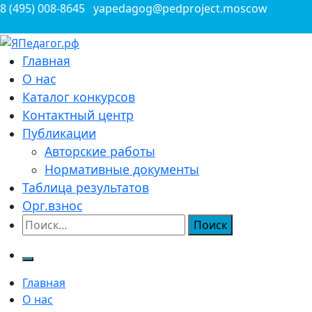
Перейти
8 (495) 008-8645
yapedagog@pedproject.moscow
к
содержимому
Всероссийские конкурсы для педагогов
Главная
ЯПедагог.рф
О нас
Каталог конкурсов
Контактный центр
Публикации
Авторские работы
Нормативные документы
Таблица результатов
Орг.взнос
Найти:
Главная
О нас