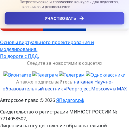
Патриотические и творческие конкурсы для педагогов,
школьников и дошкольников
→
УЧАСТВОВАТЬ
Навигация
Основы виртуального проектирования и
моделирования.
по
По дороге с ПДД.
записям
Следите за новостями в соцсетях
А также подписывайтесь
на канал Научно-
образовательный вестник «Pedproject.Moscow» в MAX
Авторское право © 2026
ЯПедагог.рф
Свидетельство о регистрации МИНЮСТ РОССИИ №
7714058502,
Лицензия на осуществление образовательной