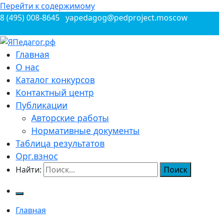
Перейти к содержимому
8 (495) 008-8645
yapedagog@pedproject.moscow
Всероссийские конкурсы для педагогов
Главная
ЯПедагог.рф
О нас
Каталог конкурсов
Контактный центр
Публикации
Авторские работы
Нормативные документы
Таблица результатов
Орг.взнос
Найти:
Главная