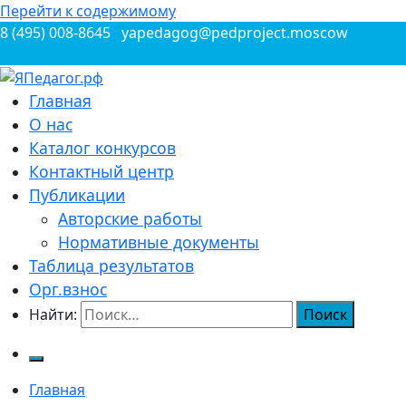
Перейти к содержимому
8 (495) 008-8645
yapedagog@pedproject.moscow
Всероссийские конкурсы для педагогов
Главная
ЯПедагог.рф
О нас
Каталог конкурсов
Контактный центр
Публикации
Авторские работы
Нормативные документы
Таблица результатов
Орг.взнос
Найти:
Главная