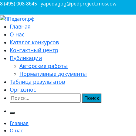
Перейти
8 (495) 008-8645
yapedagog@pedproject.moscow
к
содержимому
Всероссийские конкурсы для педагогов
Главная
ЯПедагог.рф
О нас
Каталог конкурсов
Контактный центр
Публикации
Авторские работы
Нормативные документы
Таблица результатов
Орг.взнос
Найти:
Главная
О нас