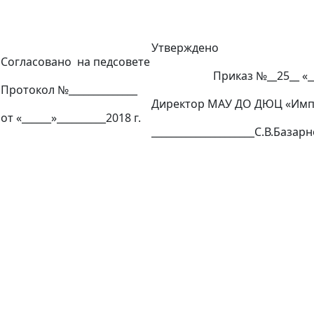
Утверждено
Согласовано на педсовете
Приказ №__
25
__ «_
Протокол №______________
Директор МАУ ДО ДЮЦ «Имп
от «______»__________2018 г.
_____________________С.В.Базар