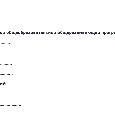
ьной общеобразовательной общеразвивающей прог
……………
…..
………….
………..
вий
……………..
………………..
…….