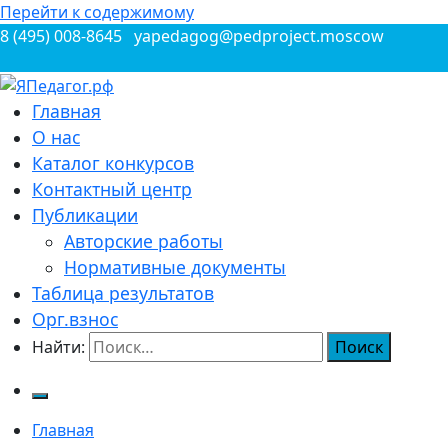
Перейти к содержимому
8 (495) 008-8645
yapedagog@pedproject.moscow
Всероссийские конкурсы для педагогов
Главная
ЯПедагог.рф
О нас
Каталог конкурсов
Контактный центр
Публикации
Авторские работы
Нормативные документы
Таблица результатов
Орг.взнос
Найти:
Главная