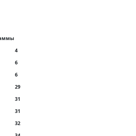
раммы
4
6
6
29
31
31
32
34