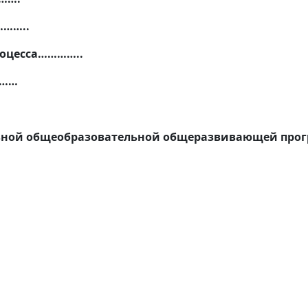
……..
роцесса…………..
………
льной общеобразовательной общеразвивающей про