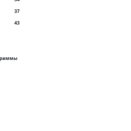
37
43
граммы