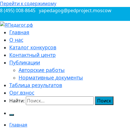
Перейти к содержимому
8 (495) 008-8645
yapedagog@pedproject.moscow
Всероссийские конкурсы для педагогов
Главная
ЯПедагог.рф
О нас
Каталог конкурсов
Контактный центр
Публикации
Авторские работы
Нормативные документы
Таблица результатов
Орг.взнос
Найти:
Главная