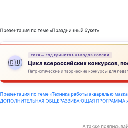
Презентация по теме «Праздничный букет»
2026 — ГОД ЕДИНСТВА НАРОДОВ РОССИИ
🇷🇺
Цикл всероссийских конкурсов, 
Патриотические и творческие конкурсы для педа
Навигация
Презентация по теме «Техника работы акварелью мазк
ДОПОЛНИТЕЛЬНАЯ ОБЩЕРАЗВИВАЮЩАЯ ПРОГРАММА худож
по
записям
А также подписыва