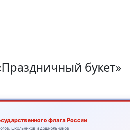
«Праздничный букет»
осударственного флага России
гогов, школьников и дошкольников