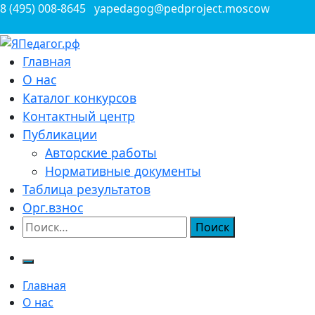
Перейти
8 (495) 008-8645
yapedagog@pedproject.moscow
к
содержимому
Всероссийские конкурсы для педагогов
Главная
ЯПедагог.рф
О нас
Каталог конкурсов
Контактный центр
Публикации
Авторские работы
Нормативные документы
Таблица результатов
Орг.взнос
Найти:
Главная
О нас