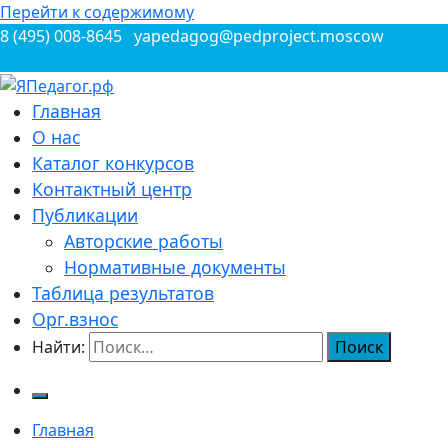
Перейти к содержимому
8 (495) 008-8645
yapedagog@pedproject.moscow
Всероссийские конкурсы для педагогов
Главная
ЯПедагог.рф
О нас
Каталог конкурсов
Контактный центр
Публикации
Авторские работы
Нормативные документы
Таблица результатов
Орг.взнос
Найти:
Главная