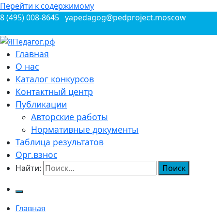
Перейти к содержимому
8 (495) 008-8645
yapedagog@pedproject.moscow
Всероссийские конкурсы для педагогов
Главная
ЯПедагог.рф
О нас
Каталог конкурсов
Контактный центр
Публикации
Авторские работы
Нормативные документы
Таблица результатов
Орг.взнос
Найти:
Главная