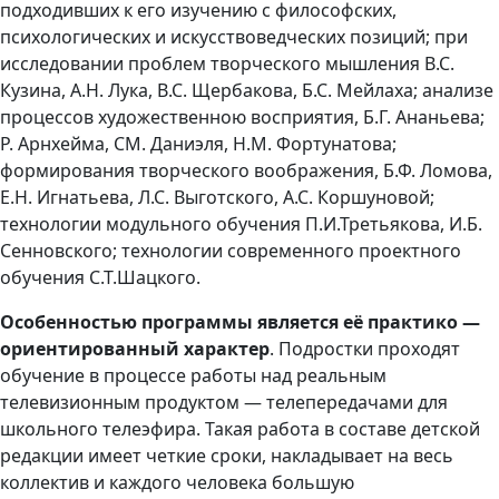
подходивших к его изучению с философских,
психологических и искусствоведческих позиций; при
исследовании проблем творческого мышления B.C.
Кузина, А.Н. Лука, B.C. Щербакова, Б.С. Мейлаха; анализе
процессов художественною восприятия, Б.Г. Ананьева;
Р. Арнхейма, СМ. Даниэля, Н.М. Фортунатова;
формирования творческого воображения, Б.Ф. Ломова,
Е.Н. Игнатьева, Л.С. Выготского, А.С. Коршуновой;
технологии модульного обучения П.И.Третьякова, И.Б.
Сенновского; технологии современного проектного
обучения С.Т.Шацкого.
Особенностью программы является её практико —
ориентированный характер
. Подростки проходят
обучение в процессе работы над реальным
телевизионным продуктом — телепередачами для
школьного телеэфира. Такая работа в составе детской
редакции имеет четкие сроки, накладывает на весь
коллектив и каждого человека большую