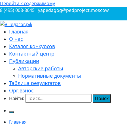
Перейти к содержимому
8 (495) 008-8645
yapedagog@pedproject.moscow
Всероссийские конкурсы для педагогов
Главная
ЯПедагог.рф
О нас
Каталог конкурсов
Контактный центр
Публикации
Авторские работы
Нормативные документы
Таблица результатов
Орг.взнос
Найти:
Главная