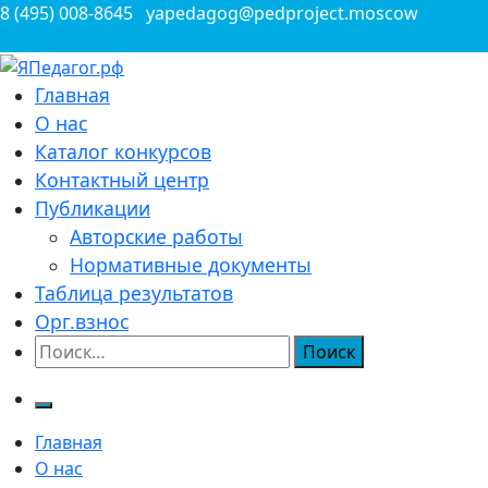
Перейти
8 (495) 008-8645
yapedagog@pedproject.moscow
к
содержимому
Всероссийские конкурсы для педагогов
Главная
ЯПедагог.рф
О нас
Каталог конкурсов
Контактный центр
Публикации
Авторские работы
Нормативные документы
Таблица результатов
Орг.взнос
Найти:
Главная
О нас