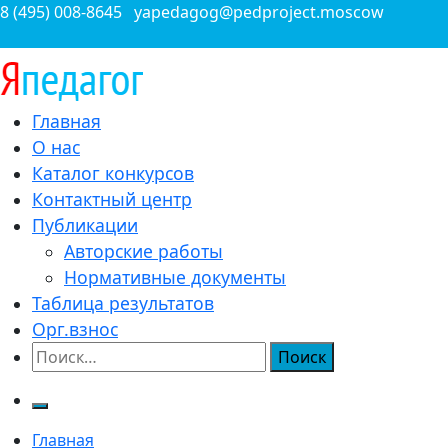
Перейти
8 (495) 008-8645
yapedagog@pedproject.moscow
к
содержимому
Всероссийские конкурсы для педагогов
Главная
ЯПедагог.рф
О нас
Каталог конкурсов
Контактный центр
Публикации
Авторские работы
Нормативные документы
Таблица результатов
Орг.взнос
Найти:
Главная