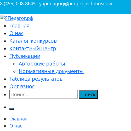
Перейти
8 (495) 008-8645
yapedagog@pedproject.moscow
к
содержимому
Всероссийские конкурсы для педагогов
Главная
ЯПедагог.рф
О нас
Каталог конкурсов
Контактный центр
Публикации
Авторские работы
Нормативные документы
Таблица результатов
Орг.взнос
Найти:
Главная
О нас