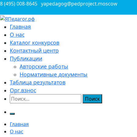
Перейти
8 (495) 008-8645
yapedagog@pedproject.moscow
к
содержимому
Всероссийские конкурсы для педагогов
Главная
ЯПедагог.рф
О нас
Каталог конкурсов
Контактный центр
Публикации
Авторские работы
Нормативные документы
Таблица результатов
Орг.взнос
Найти:
Главная
О нас