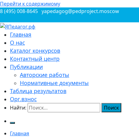
Перейти к содержимому
8 (495) 008-8645
yapedagog@pedproject.moscow
Всероссийские конкурсы для педагогов
Главная
ЯПедагог.рф
О нас
Каталог конкурсов
Контактный центр
Публикации
Авторские работы
Нормативные документы
Таблица результатов
Орг.взнос
Найти:
Главная