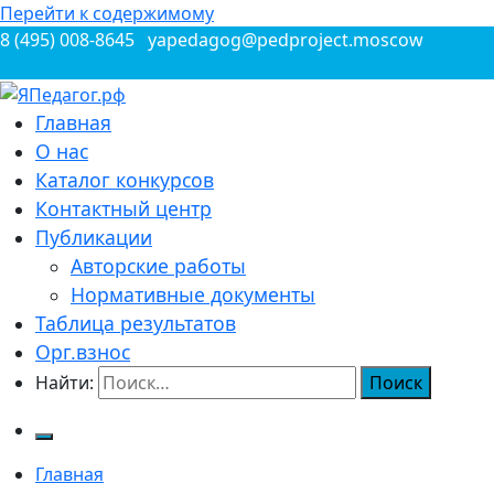
Перейти к содержимому
8 (495) 008-8645
yapedagog@pedproject.moscow
Всероссийские конкурсы для педагогов
Главная
ЯПедагог.рф
О нас
Каталог конкурсов
Контактный центр
Публикации
Авторские работы
Нормативные документы
Таблица результатов
Орг.взнос
Найти:
Главная