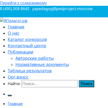
Перейти к содержимому
8 (495) 008-8645
yapedagog@pedproject.moscow
Всероссийские конкурсы для педагогов
Главная
ЯПедагог.рф
О нас
Каталог конкурсов
Контактный центр
Публикации
Авторские работы
Нормативные документы
Таблица результатов
Орг.взнос
Найти:
Главная