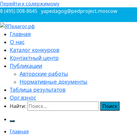
Перейти к содержимому
8 (495) 008-8645
yapedagog@pedproject.moscow
Всероссийские конкурсы для педагогов
Главная
ЯПедагог.рф
О нас
Каталог конкурсов
Контактный центр
Публикации
Авторские работы
Нормативные документы
Таблица результатов
Орг.взнос
Найти:
Главная