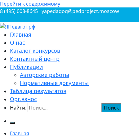
Перейти к содержимому
8 (495) 008-8645
yapedagog@pedproject.moscow
Всероссийские конкурсы для педагогов
Главная
ЯПедагог.рф
О нас
Каталог конкурсов
Контактный центр
Публикации
Авторские работы
Нормативные документы
Таблица результатов
Орг.взнос
Найти:
Главная