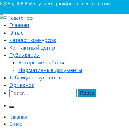
Перейти
8 (495) 008-8645
yapedagog@pedproject.moscow
к
содержимому
Всероссийские конкурсы для педагогов
Главная
ЯПедагог.рф
О нас
Каталог конкурсов
Контактный центр
Публикации
Авторские работы
Нормативные документы
Таблица результатов
Орг.взнос
Найти:
Главная
О нас