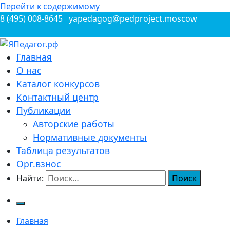
Перейти к содержимому
8 (495) 008-8645
yapedagog@pedproject.moscow
Всероссийские конкурсы для педагогов
Главная
ЯПедагог.рф
О нас
Каталог конкурсов
Контактный центр
Публикации
Авторские работы
Нормативные документы
Таблица результатов
Орг.взнос
Найти:
Главная