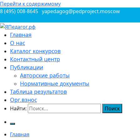
Перейти к содержимому
8 (495) 008-8645
yapedagog@pedproject.moscow
Всероссийские конкурсы для педагогов
Главная
ЯПедагог.рф
О нас
Каталог конкурсов
Контактный центр
Публикации
Авторские работы
Нормативные документы
Таблица результатов
Орг.взнос
Найти:
Главная